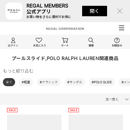
REGAL MEMBERS
開く
公式アプリ
お買い物をさらに便利でお得に
ログイン
お気に入り
カート
検索
お問合せ
プールスライド,POLO RALPH LAUREN関連商品
もっと絞り込む
全て
#軽量
#クラシック
#サンダル
#POLO SLIDE
#メ
並べ替え