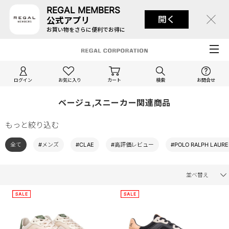
REGAL MEMBERS
開く
公式アプリ
お買い物をさらに便利でお得に
ログイン
お気に入り
カート
検索
お問合せ
ベージュ,スニーカー関連商品
もっと絞り込む
全て
#メンズ
#CLAE
#高評価レビュー
#POLO RALPH LAUR
並べ替え