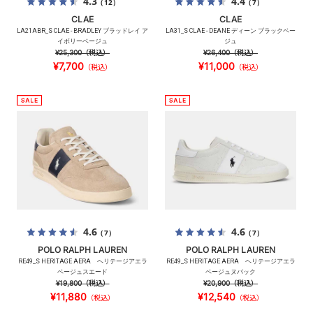
4.3
4.4
（12）
（7）
CLAE
CLAE
LA21ABR_S CLAE - BRADLEY ブラッドレイ ア
LA31_S CLAE - DEANE ディーン ブラックベー
イボリーベージュ
ジュ
¥25,300
（税込）
¥26,400
（税込）
¥7,700
¥11,000
（税込）
（税込）
4.6
4.6
（7）
（7）
POLO RALPH LAUREN
POLO RALPH LAUREN
RE49_S HERITAGE AERA ヘリテージアエラ
RE49_S HERITAGE AERA ヘリテージアエラ
ベージュスエード
ベージュヌバック
¥19,800
（税込）
¥20,900
（税込）
¥11,880
¥12,540
（税込）
（税込）