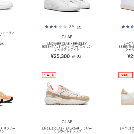
2.5
（2）
VIS デイヴィ
ビー
CLAE
込）
LM01ABR CLAE - BRADLEY
LM01A
ESSENTIALS ブラッドレイ エッセン
ESSENT
シャルズ ホワイト
シャル
¥25,300
¥2
（税込）
CLAE
ZAR サラザー
LM23_S CLAE - SALAZAR サラザー
LM41_S 
ウン
ル ホワイトオレンジ