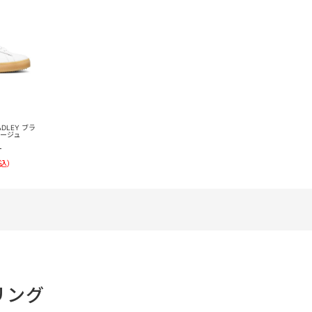
RADLEY ブラ
ベージュ
）
込）
リング