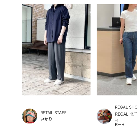
REGAL SH
RETAIL STAFF
REGAL 
いかり
イ
R－H