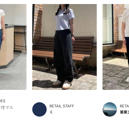
OES
RETAIL STAFF
RETA
北千住マル
く
兼業