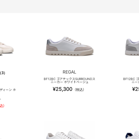
REGAL
（3）
BF12BC ゴアテックスSURROUNDス
BF12BC
ニーカー ホワイトベージュ
ニー
¥25,300
¥2
（税込）
E ディーン ホ
）
込）