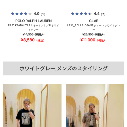
4.0
4.4
（1）
（7）
POLO RALPH LAUREN
CLAE
RA70 KEATON TAB II キートンタブ II ホワイ
LA31_S CLAE - DEANE ディーン ホワイトグレ
トグレー
ー
¥14,300
（税込）
¥25,300
（税込）
¥8,580
¥11,000
（税込）
（税込）
ホワイトグレー,メンズのスタイリング