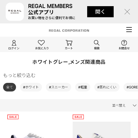
REGAL MEMBERS
開く
公式アプリ
お買い物をさらに便利でお得に
ログイン
お気に入り
カート
検索
お問合せ
ホワイトグレー,メンズ関連商品
もっと絞り込む
全て
#ホワイト
#スニーカー
#軽量
#蒸れにくい
#GORE
並べ替え