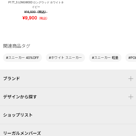
P17T_S LONGWOOD ロングウッド ホワイトネ
イビー
¥16,500
（税込）
¥9,900
（税込）
関連商品タグ
#スニーカー 40%OFF
#ホワイト スニーカー
#スニーカー 軽量
#PO
ブランド
デザインから探す
ショップリスト
リーガルメンバーズ