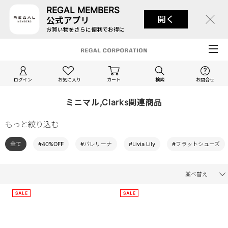
REGAL MEMBERS
開く
公式アプリ
お買い物をさらに便利でお得に
ログイン
お気に入り
カート
検索
お問合せ
ミニマル,Clarks関連商品
もっと絞り込む
全て
#40%OFF
#バレリーナ
#Livia Lily
#フラットシューズ
並べ替え