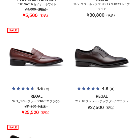
RB86 SAYER セイヤー ホワイト
26BL スワールトウ GORE-TEX SURROUND ブ
¥11,000
（税込）
ラック
¥30,800
¥5,500
（税込）
（税込）
4.6
4.9
（9）
（8）
REGAL
REGAL
32FL_S ローファー GORE-TEX ブラウン
21KLBE ストレートチップ ダークブラウン
¥31,900
（税込）
¥27,500
（税込）
¥25,520
（税込）