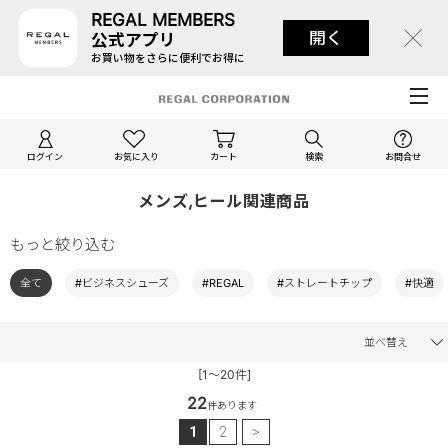
REGAL MEMBERS
開く
公式アプリ
お買い物をさらに便利でお得に
ログイン
お気に入り
カート
検索
お問合せ
メンズ,ヒール関連商品
もっと絞り込む
全て
#ビジネスシューズ
#REGAL
#ストレートチップ
#快適
並べ替え
[1～20件]
22
件あります
1
2
>