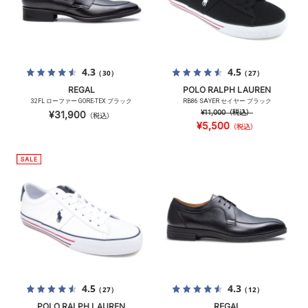
4.3
4.5
（30）
（27）
REGAL
POLO RALPH LAUREN
32FL ローファー GORE-TEX ブラック
RB86 SAYER セイヤー ブラック
¥11,000
（税込）
¥31,900
（税込）
¥5,500
（税込）
4.5
4.3
（27）
（12）
POLO RALPH LAUREN
REGAL