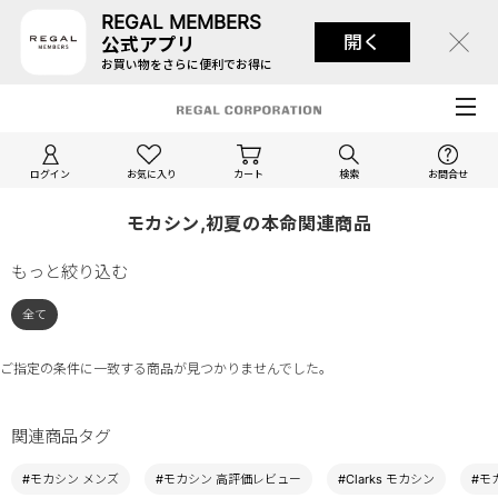
REGAL MEMBERS
開く
公式アプリ
お買い物をさらに便利でお得に
ログイン
お気に入り
カート
検索
お問合せ
モカシン,初夏の本命関連商品
もっと絞り込む
全て
ご指定の条件に一致する商品が見つかりませんでした。
関連商品タグ
#モカシン メンズ
#モカシン 高評価レビュー
#Clarks モカシン
#モ