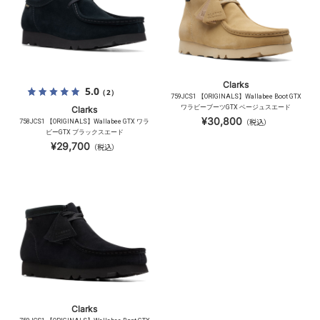
Clarks
5.0
（2）
759JCS1 【ORIGINALS】Wallabee Boot GTX
ワラビーブーツGTX ベージュスエード
Clarks
¥30,800
758JCS1 【ORIGINALS】Wallabee GTX ワラ
（税込）
ビーGTX ブラックスエード
¥29,700
（税込）
Clarks