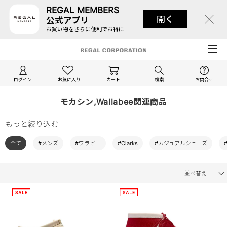
REGAL MEMBERS
開く
公式アプリ
お買い物をさらに便利でお得に
ログイン
お気に入り
カート
検索
お問合せ
モカシン,Wallabee関連商品
もっと絞り込む
全て
#メンズ
#ワラビー
#Clarks
#カジュアルシューズ
並べ替え