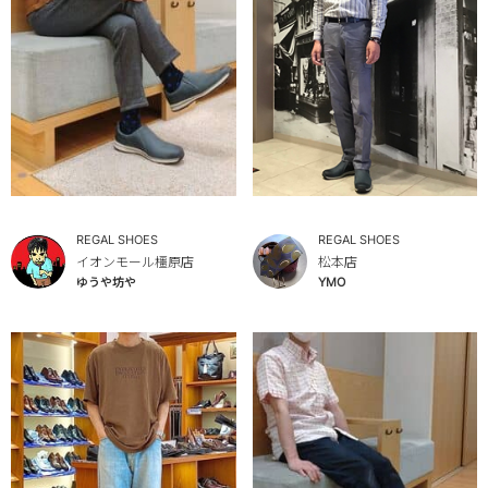
REGAL SHOES
REGAL SHOES
イオンモール橿原店
松本店
ゆうや坊や
YMO