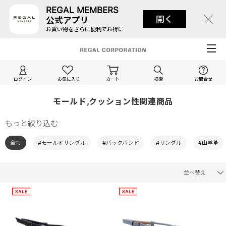
REGAL MEMBERS
開く
公式アプリ
お買い物をさらに便利でお得に
ログイン
お気に入り
カート
検索
お問合せ
モールド,クッション性関連商品
もっと絞り込む
全て
#モールドサンダル
#バックバンド
#サンダル
#山羊革
並べ替え