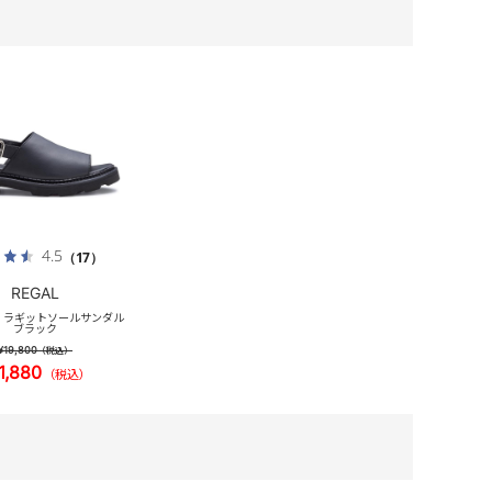
4.5
（17）
REGAL
_S ラギットソールサンダル
ブラック
¥19,800
（税込）
1,880
（税込）