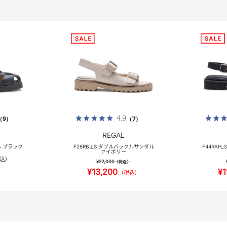
4.9
（9）
（7）
REGAL
ル ブラック
F28RBJ_S ダブルバックルサンダル
F44RAH
アイボリー
込）
¥22,000
（税込）
¥13,200
¥1
（税込）