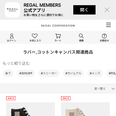
REGAL MEMBERS
開く
公式アプリ
お買い物をさらに便利でお得に
ログイン
お気に入り
カート
検索
お問合せ
ラバー,コットンキャンバス関連商品
もっと絞り込む
全て
#30%OFF
#スニーカー
#カジュアル
#メンズ
#POL
並べ替え