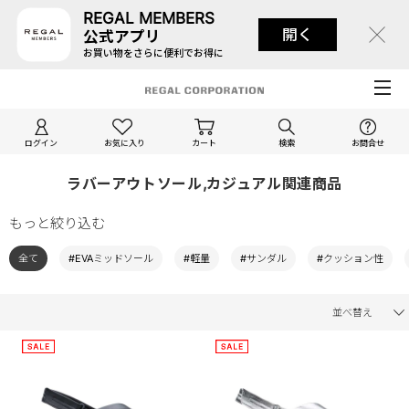
REGAL MEMBERS
開く
公式アプリ
お買い物をさらに便利でお得に
ログイン
お気に入り
カート
検索
お問合せ
ラバーアウトソール,カジュアル関連商品
もっと絞り込む
全て
#EVAミッドソール
#軽量
#サンダル
#クッション性
並べ替え