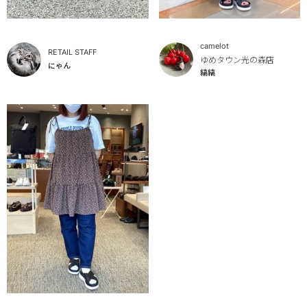
camelot
RETAIL STAFF
ゆめタウン光の森店
にゃん
縞縞