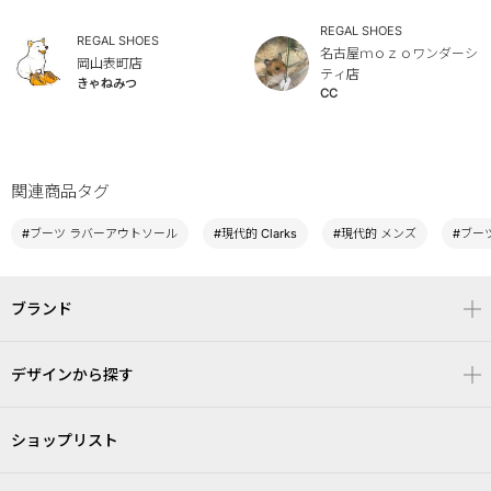
REGAL SHOES
REGAL SHOES
名古屋ｍｏｚｏワンダーシ
岡山表町店
ティ店
きゃねみつ
CC
関連商品タグ
#ブーツ ラバーアウトソール
#現代的 Clarks
#現代的 メンズ
#ブー
ブランド
デザインから探す
ショップリスト