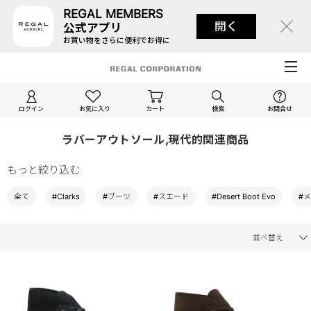
REGAL MEMBERS
開く
公式アプリ
お買い物をさらに便利でお得に
ログイン
お気に入り
カート
検索
お問合せ
ラバーアウトソール,現代的関連商品
もっと絞り込む
全て
#Clarks
#ブーツ
#スエード
#Desert Boot Evo
#
並べ替え