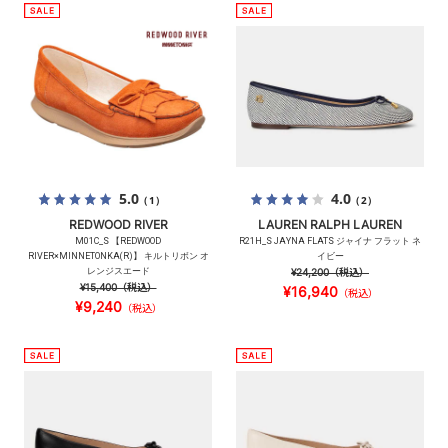
5.0
4.0
（1）
（2）
REDWOOD RIVER
LAUREN RALPH LAUREN
M01C_S 【REDWOOD
R21H_S JAYNA FLATS ジャイナ フラット ネ
RIVER×MINNETONKA(R)】 キルトリボン オ
イビー
レンジスエード
¥24,200
（税込）
¥15,400
（税込）
¥16,940
（税込）
¥9,240
（税込）