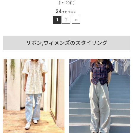
[1～20件]
24
件あります
1
2
>
リボン,ウィメンズのスタイリング