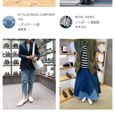
R+ PLUS REGAL CORPORAT
REGAL SHOES
ION
ららぽーと磐田店
くずはモール店
カラコン
ばなな