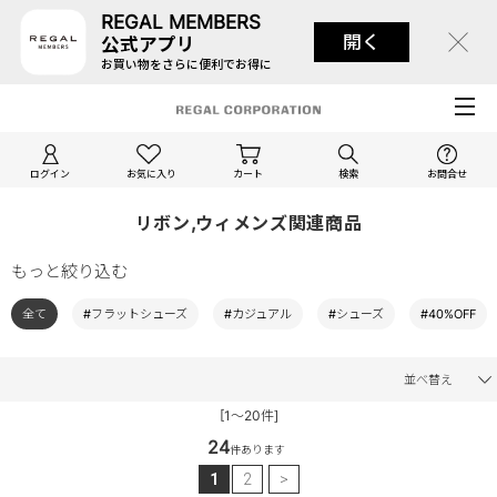
REGAL MEMBERS
開く
公式アプリ
お買い物をさらに便利でお得に
ログイン
お気に入り
カート
検索
お問合せ
リボン,ウィメンズ関連商品
もっと絞り込む
全て
#フラットシューズ
#カジュアル
#シューズ
#40%OFF
並べ替え
[1～20件]
24
件あります
1
2
>