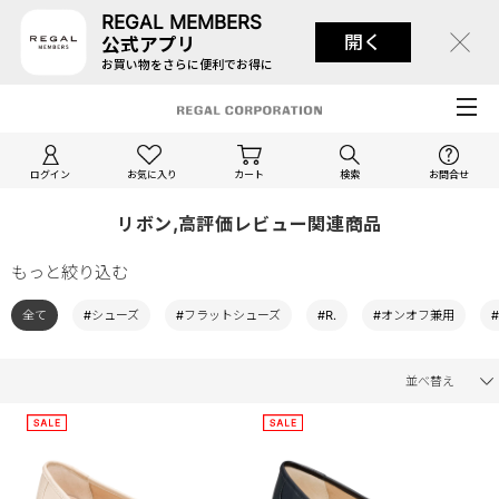
REGAL MEMBERS
開く
公式アプリ
お買い物をさらに便利でお得に
ログイン
お気に入り
カート
検索
お問合せ
リボン,高評価レビュー関連商品
もっと絞り込む
全て
#シューズ
#フラットシューズ
#R.
#オンオフ兼用
並べ替え