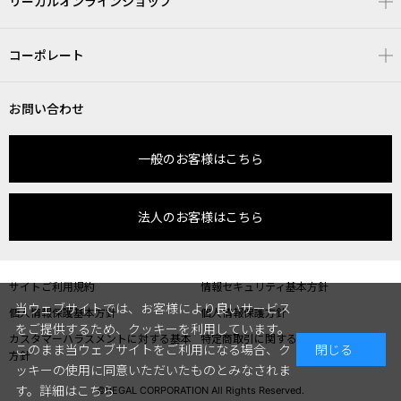
リーガルオンラインショップ
コーポレート
お問い合わせ
一般のお客様はこちら
法人のお客様はこちら
サイトご利用規約
情報セキュリティ基本方針
当ウェブサイトでは、お客様により良いサービス
個人情報保護基本方針
個人情報保護方針
をご提供するため、クッキーを利用しています。
カスタマーハラスメントに対する基本
特定商取引に関する表記
このまま当ウェブサイトをご利用になる場合、ク
閉じる
方針
ッキーの使用に同意いただいたものとみなされま
す。
詳細はこちら
©REGAL CORPORATION All Rights Reserved.