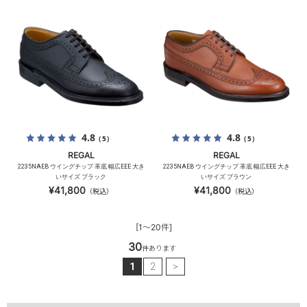
4.8
4.8
（5）
（5）
REGAL
REGAL
2235NAEB ウイングチップ 革底 幅広EEE 大き
2235NAEB ウイングチップ 革底 幅広EEE 大き
いサイズ ブラック
いサイズ ブラウン
¥41,800
¥41,800
（税込）
（税込）
[1～20件]
30
件あります
1
2
>