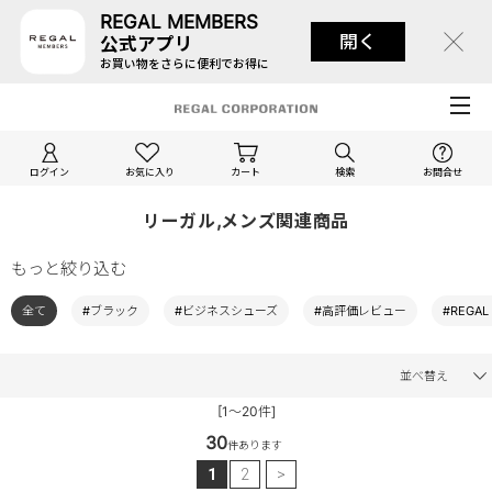
REGAL MEMBERS
開く
公式アプリ
お買い物をさらに便利でお得に
ログイン
お気に入り
カート
検索
お問合せ
リーガル,メンズ関連商品
もっと絞り込む
全て
#ブラック
#ビジネスシューズ
#高評価レビュー
#REGAL 
並べ替え
[1～20件]
30
件あります
1
2
>