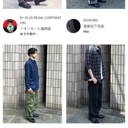
R+ PLUS REGAL CORPORAT
KENFORD
ION
堂島地下街店
イオンモール橿原店
kka
ゆうや坊や