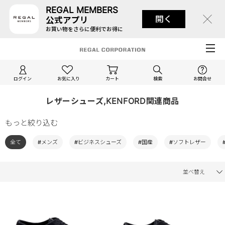
REGAL MEMBERS
開く
公式アプリ
お買い物をさらに便利でお得に
ログイン
お気に入り
カート
検索
お問合せ
レザーシューズ,KENFORD関連商品
もっと絞り込む
全て
#メンズ
#ビジネスシューズ
#国産
#ソフトレザー
並べ替え