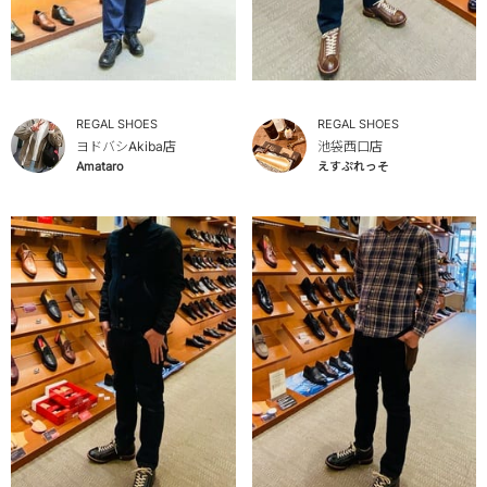
REGAL SHOES
REGAL SHOES
ヨドバシAkiba店
池袋西口店
Amataro
えすぷれっそ