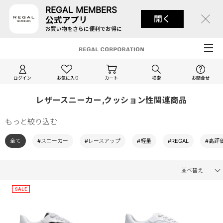
REGAL MEMBERS
開く
公式アプリ
お買い物をさらに便利でお得に
ログイン
お気に入り
カート
検索
お問合せ
レザースニーカー,クッション性関連商品
もっと絞り込む
全て
#スニーカー
#レースアップ
#軽量
#REGAL
#高評
並べ替え