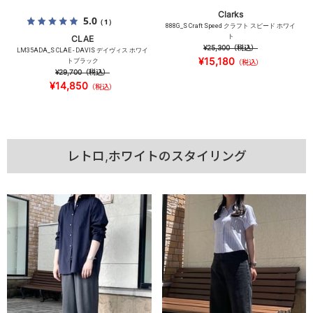
Clarks
5.0
（1）
888G_S Craft Speed クラフト スピード ホワイ
ト
CLAE
¥25,300
（税込）
LM35ADA_S CLAE - DAVIS デイヴィス ホワイ
¥15,180
トブラック
（税込）
¥29,700
（税込）
¥14,850
（税込）
レトロ,ホワイトのスタイリング