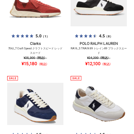
5.0
4.5
（1）
（8）
Clarks
POLO RALPH LAUREN
704J_T Craft Speed クラフトスピード レッド
RA16_S TRAIN 89 トレイン89 ブラックスエー
スエード
ド
¥25,300
（税込）
¥24,200
（税込）
¥15,180
¥12,100
（税込）
（税込）