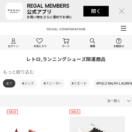
REGAL MEMBERS
開く
公式アプリ
お買い物をさらに便利でお得に
ログイン
お気に入り
カート
検索
お問合せ
レトロ,ランニングシューズ関連商品
もっと絞り込む
全て
#メンズ
#スニーカー
#スエード
#POLO RALPH LAUREN
並べ替え