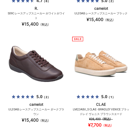
4.7
5.0
（6）
（2）
R.
camelot
S09C レースアップスニーカー ホワイトホワイ
UL35AB レースアップスニーカー ブラック
ト
¥15,400
（税込）
¥15,400
（税込）
5.0
5.0
（2）
（1）
camelot
CLAE
UL35AB レースアップスニーカー ダークブラ
LM22ABV_S CLAE - BRADLEY VENICE ブラッ
ウン
ドレイ ヴェニス ブラウンスエード
¥26,400
（税込）
¥15,400
（税込）
¥7,700
（税込）