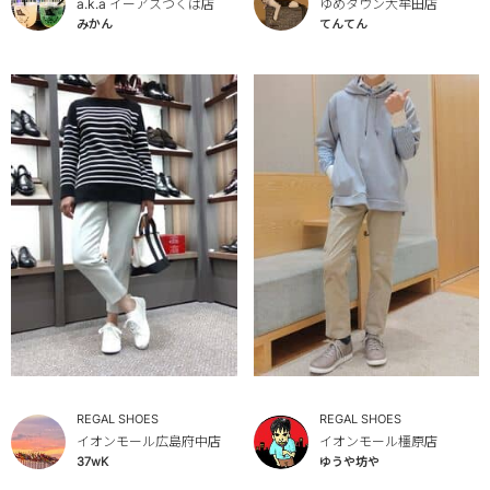
a.k.a イーアスつくば店
ゆめタウン大牟田店
みかん
てんてん
REGAL SHOES
REGAL SHOES
イオンモール広島府中店
イオンモール橿原店
37wK
ゆうや坊や