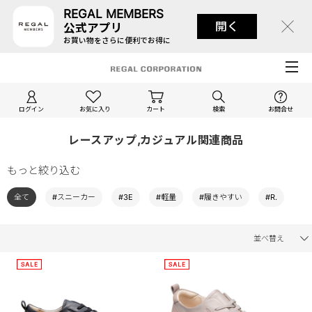
REGAL MEMBERS
開く
公式アプリ
お買い物をさらに便利でお得に
ログイン
お気に入り
カート
検索
お問合せ
レースアップ,カジュアル関連商品
もっと絞り込む
全て
#スニーカー
#3E
#軽量
#履きやすい
#R.
並べ替え