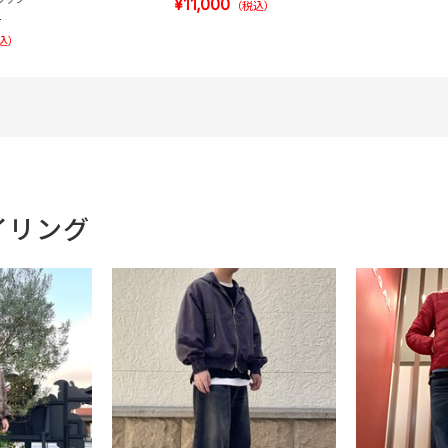
¥11,000
（税込）
）
込）
イリング