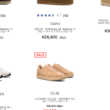
4.7
（12）
（12）
759JCS1 
Clarks
Boot G
allabee ワ
295JCS 【ORIGINALS】Wallabee ワ
¥3
ンスエード
ラビー ライトブラウンスエード
¥26,400
込）
（税込）
CLAE
（1）
LA14AMO_S CLAE - MONROE モン
ロー ブラウンスエード
¥26,400
（税込）
OWENS オー
ラック