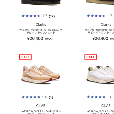
4.7
4.7
（12）
Clarks
Clarks
295JCS 【ORIGINALS】Wallabee ワ
295JCS 【ORIGINALS】W
ラビー ブラックスエード
ラビー ダークブラウ
¥26,400
¥26,400
（税込）
（税
5.0
5.0
（1）
CLAE
CLAE
LA13AOW_S CLAE - OWENS オー
LA13AOW_S CLAE - 
ウェン ブラウンスエード
ウェン ホワイトブ