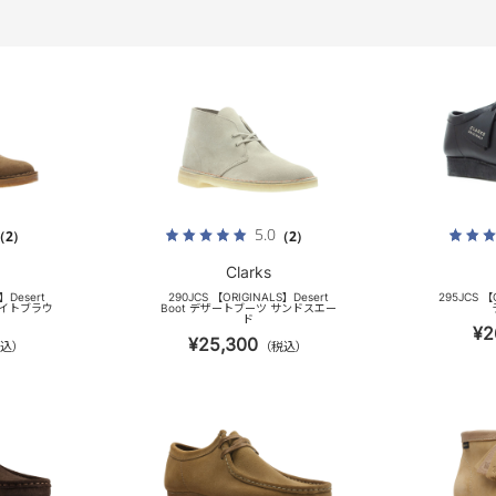
5.0
（2）
（2）
Clarks
】Desert
290JCS 【ORIGINALS】Desert
295JCS 【
ライトブラウ
Boot デザートブーツ サンドスエー
ド
¥2
¥25,300
込）
（税込）