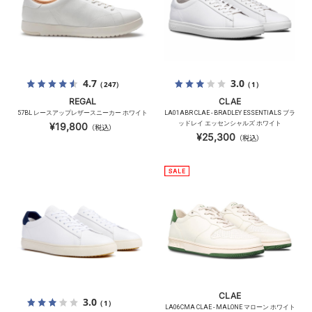
4.7
3.0
（247）
（1）
REGAL
CLAE
57BL レースアップレザースニーカー ホワイト
LA01ABR CLAE - BRADLEY ESSENTIALS ブラ
ッドレイ エッセンシャルズ ホワイト
¥19,800
（税込）
¥25,300
（税込）
CLAE
3.0
（1）
LA06CMA CLAE - MALONE マローン ホワイト