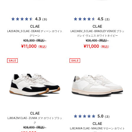
4.3
4.5
（3）
（2）
CLAE
CLAE
LA20ADN_S CLAE - DEANE ディーン ホワイト
LA22ABV_S CLAE - BRADLEY VENICE ブラッ
グリーン
ドレイ ヴェニス ホワイトネイビー
¥25,300
（税込）
¥26,400
（税込）
¥11,000
¥11,000
（税込）
（税込）
CLAE
5.0
（2）
LJ80AZM CLAE - ZUMA ズマ ホワイトブラッ
ク
CLAE
¥28,600
（税込）
LJ82AMA CLAE - MALONE マローン ホワイト