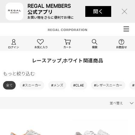
REGAL MEMBERS
開く
公式アプリ
お買い物をさらに便利でお得に
ログイン
お気に入り
カート
検索
お問合せ
レースアップ,ホワイト関連商品
もっと絞り込む
全て
#スニーカー
#メンズ
#CLAE
#レザースニーカー
並べ替え