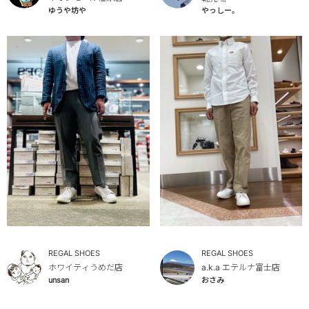
やっしー。
ゆうや坊や
REGAL SHOES
REGAL SHOES
ホワイティうめだ店
a.k.a エテルナ富士店
unsan
おさみ