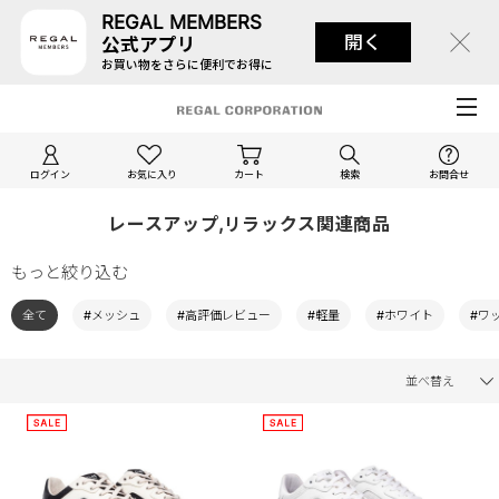
REGAL MEMBERS
開く
公式アプリ
お買い物をさらに便利でお得に
ログイン
お気に入り
カート
検索
お問合せ
レースアップ,リラックス関連商品
もっと絞り込む
全て
#メッシュ
#高評価レビュー
#軽量
#ホワイト
#ワ
並べ替え