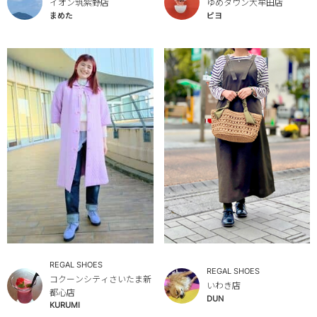
イオン筑紫野店
ゆめタウン大牟田店
まめた
ピヨ
REGAL SHOES
REGAL SHOES
コクーンシティさいたま新
いわき店
都心店
DUN
KURUMI