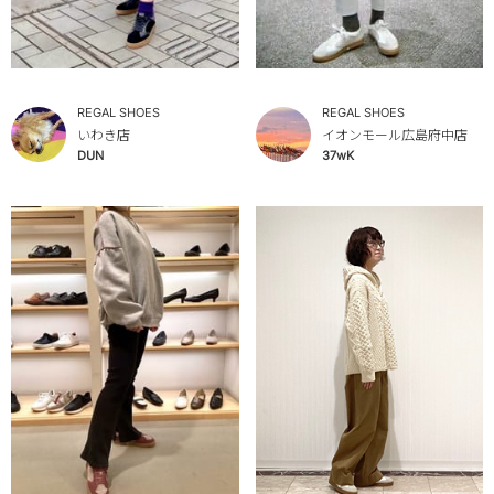
REGAL SHOES
REGAL SHOES
いわき店
イオンモール広島府中店
DUN
37wK