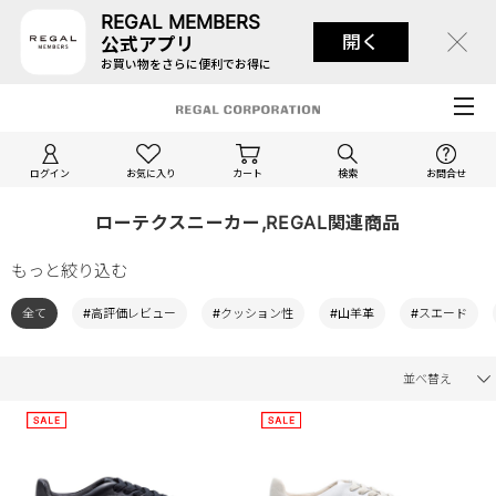
REGAL MEMBERS
開く
公式アプリ
お買い物をさらに便利でお得に
ログイン
お気に入り
カート
検索
お問合せ
ローテクスニーカー,REGAL関連商品
もっと絞り込む
全て
#高評価レビュー
#クッション性
#山羊革
#スエード
並べ替え