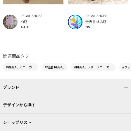
REGAL SHOES
REGAL SHOES
柏店
金沢香林坊店
A-L-O
NN
関連商品タグ
#REGAL スニーカー
#軽量 REGAL
#REGAL レザースニーカー
#クッ
ブランド
デザインから探す
ショップリスト