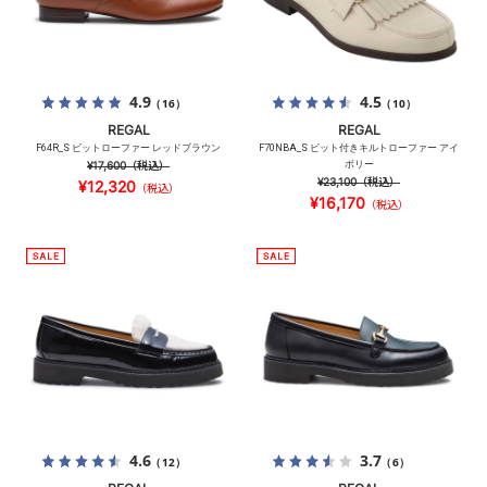
4.9
4.5
（16）
（10）
REGAL
REGAL
F64R_S ビットローファー レッドブラウン
F70NBA_S ビット付きキルトローファー アイ
¥17,600
（税込）
ボリー
¥23,100
（税込）
¥12,320
（税込）
¥16,170
（税込）
4.6
3.7
（12）
（6）