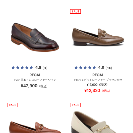
4.8
4.9
（4）
（16）
REGAL
REGAL
F04F 革底ドレスローファー ワイン
F64R_S ビットローファー ブラウン型押
¥17,600
（税込）
¥42,900
（税込）
¥12,320
（税込）