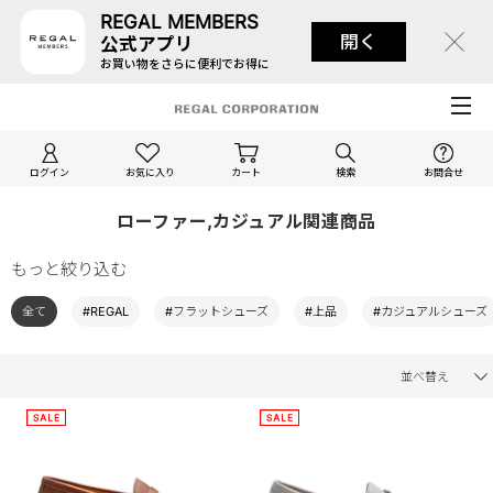
REGAL MEMBERS
開く
公式アプリ
お買い物をさらに便利でお得に
ログイン
お気に入り
カート
検索
お問合せ
ローファー,カジュアル関連商品
もっと絞り込む
全て
#REGAL
#フラットシューズ
#上品
#カジュアルシューズ
並べ替え