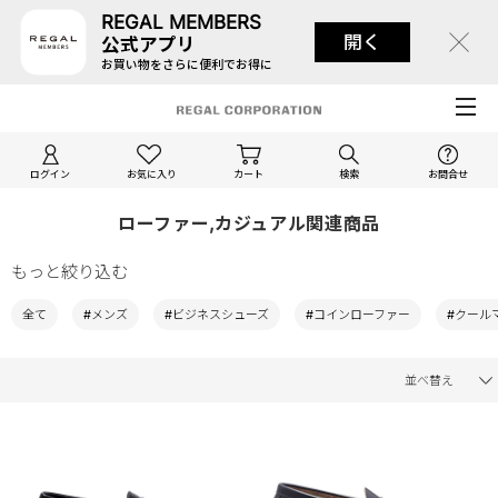
REGAL MEMBERS
開く
公式アプリ
お買い物をさらに便利でお得に
ログイン
お気に入り
カート
検索
お問合せ
ローファー,カジュアル関連商品
もっと絞り込む
全て
#メンズ
#ビジネスシューズ
#コインローファー
#クール
並べ替え