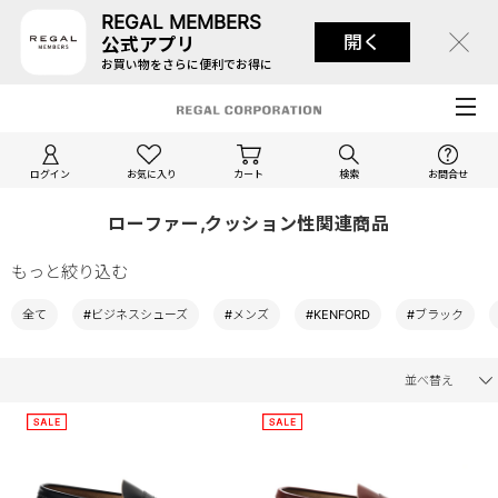
REGAL MEMBERS
開く
公式アプリ
お買い物をさらに便利でお得に
ログイン
お気に入り
カート
検索
お問合せ
ローファー,クッション性関連商品
もっと絞り込む
全て
#ビジネスシューズ
#メンズ
#KENFORD
#ブラック
並べ替え