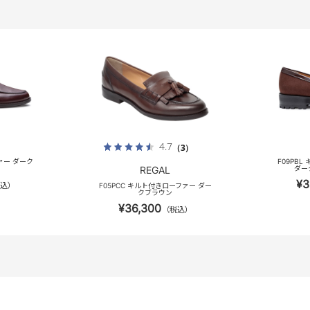
4.7
（3）
ァー ダーク
F09PB
REGAL
ダー
¥3
込）
F05PCC キルト付きローファー ダー
クブラウン
¥36,300
（税込）