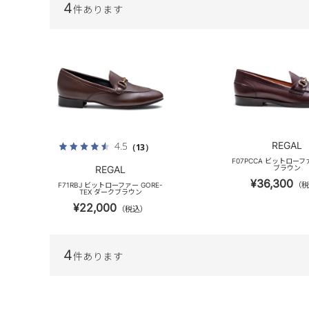
4
件あります
REGAL
4.5
（13）
F07PCCA ビットローフ
REGAL
ブラウン
¥36,300
（税
F71RBJ ビットローファー GORE-
TEX ダークブラウン
¥22,000
（税込）
4
件あります