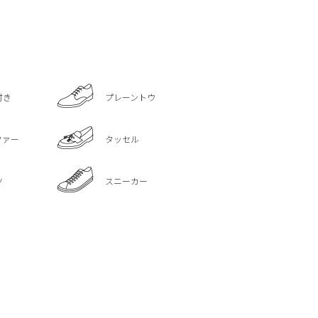
付き
プレーントウ
ファー
タッセル
ツ
スニーカー