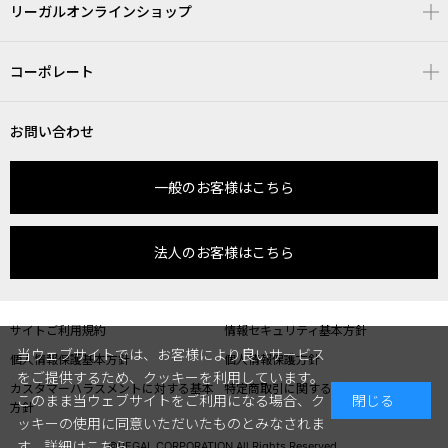
リーガルオンラインショップ
コーポレート
お問い合わせ
一般のお客様はこちら
法人のお客様はこちら
サイトご利用規約
情報セキュリティ基本方針
当ウェブサイトでは、お客様により良いサービス
個人情報保護基本方針
個人情報保護方針
をご提供するため、クッキーを利用しています。
カスタマーハラスメントに対する基本
特定商取引に関する表記
このまま当ウェブサイトをご利用になる場合、ク
閉じる
方針
ッキーの使用に同意いただいたものとみなされま
す。
詳細はこちら
©REGAL CORPORATION All Rights Reserved.