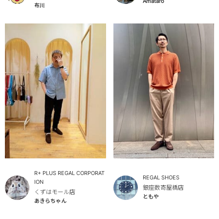
Amataro
布川
R+ PLUS REGAL CORPORAT
REGAL SHOES
ION
銀座数寄屋橋店
くずはモール店
ともや
あきらちゃん