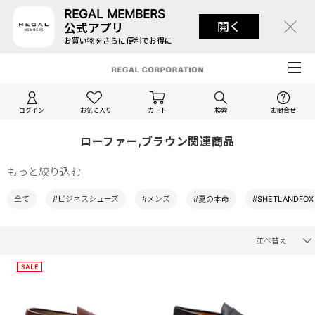
REGAL MEMBERS
開く
公式アプリ
お買い物をさらに便利でお得に
ログイン
お気に入り
カート
検索
お問合せ
ローファー,ブラウン関連商品
もっと絞り込む
全て
#ビジネスシューズ
#メンズ
#夏の本命
#SHETLANDFOX
並べ替え