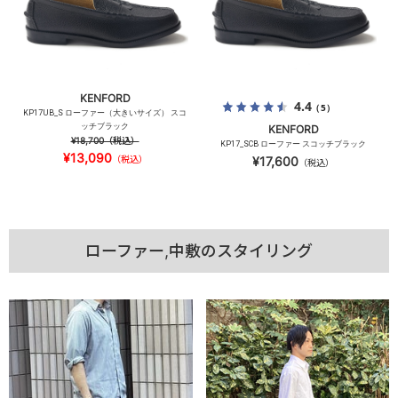
KENFORD
4.4
（5）
KP17UB_S ローファー（大きいサイズ） スコ
ッチブラック
KENFORD
¥18,700
（税込）
KP17_SCB ローファー スコッチブラック
¥13,090
（税込）
¥17,600
（税込）
ローファー,中敷のスタイリング