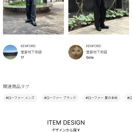
KENFORD
KENFORD
堂島地下街店
堂島地下街店
17
Gota
関連商品タグ
#ローファー メンズ
#ローファー ブラック
#ローファー 夏の本命
#
ITEM DESIGN
デザインから探す