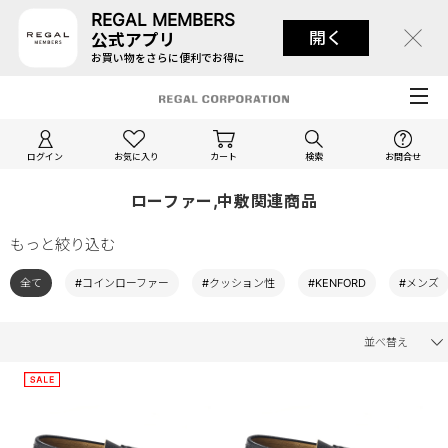
REGAL MEMBERS
開く
公式アプリ
お買い物をさらに便利でお得に
ログイン
お気に入り
カート
検索
お問合せ
ローファー,中敷関連商品
もっと絞り込む
全て
#コインローファー
#クッション性
#KENFORD
#メンズ
並べ替え