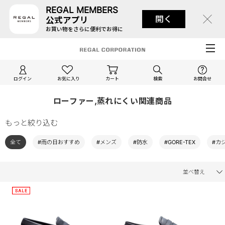
REGAL MEMBERS
開く
公式アプリ
お買い物をさらに便利でお得に
ログイン
お気に入り
カート
検索
お問合せ
ローファー,蒸れにくい関連商品
もっと絞り込む
全て
#雨の日おすすめ
#メンズ
#防水
#GORE-TEX
#カ
並べ替え