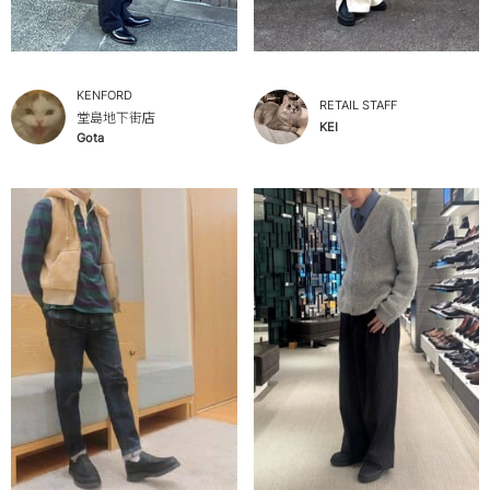
KENFORD
RETAIL STAFF
堂島地下街店
KEI
Gota