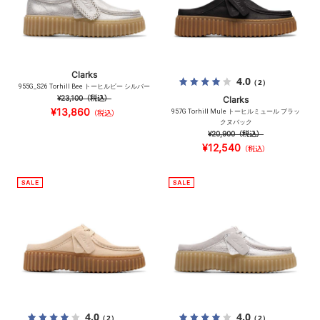
Clarks
4.0
（2）
955G_S26 Torhill Bee トーヒルビー シルバー
¥23,100
（税込）
Clarks
¥13,860
957G Torhill Mule トーヒルミュール ブラッ
（税込）
クヌバック
¥20,900
（税込）
¥12,540
（税込）
4.0
4.0
（2）
（2）