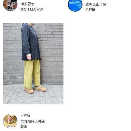
博多阪急
鹿児島山形屋
求む！LLサイズ
担担麵
百貨店
大丸福岡天神店
師匠