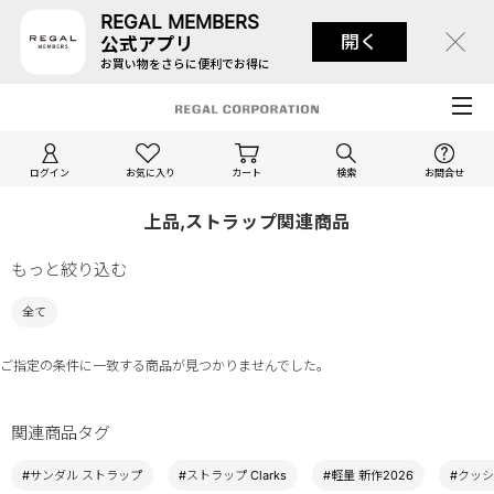
REGAL MEMBERS
開く
公式アプリ
お買い物をさらに便利でお得に
ログイン
お気に入り
カート
検索
お問合せ
上品,ストラップ関連商品
もっと絞り込む
全て
ご指定の条件に一致する商品が見つかりませんでした。
関連商品タグ
#サンダル ストラップ
#ストラップ Clarks
#軽量 新作2026
#クッシ