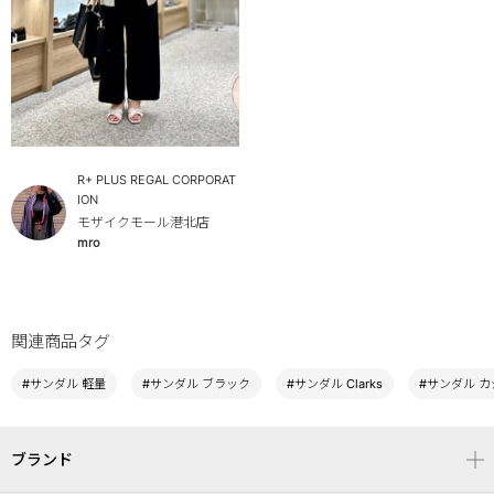
R+ PLUS REGAL CORPORAT
ION
モザイクモール港北店
mro
関連商品タグ
#サンダル 軽量
#サンダル ブラック
#サンダル Clarks
#サンダル 
ブランド