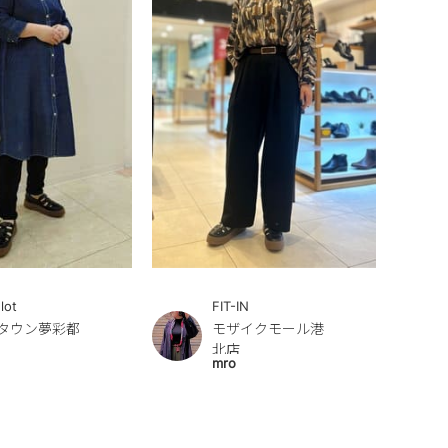
lot
FIT-IN
タウン夢彩都
モザイクモール港
北店
mro