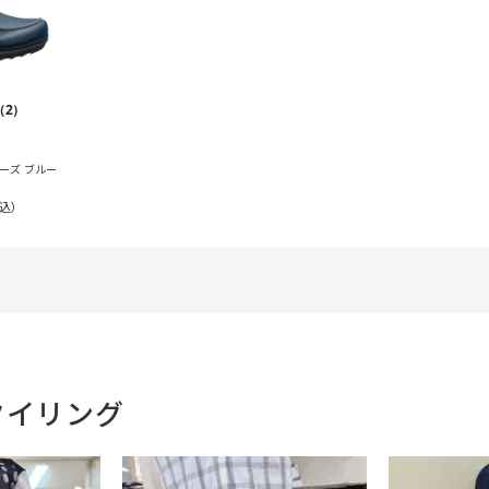
（2）
ューズ ブルー
込）
タイリング