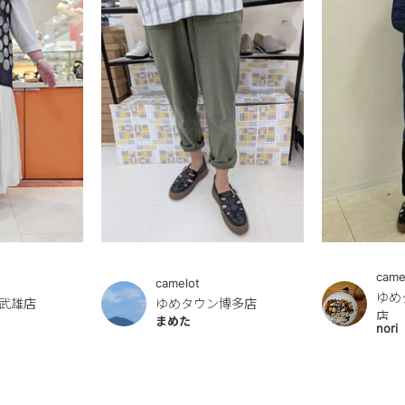
came
camelot
ゆめ
武雄店
ゆめタウン博多店
店
まめた
nori