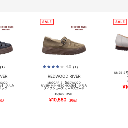
4.0
（1）
（1）
UM25_
VER
REDWOOD RIVER
WOOD
M09CAF_S 【REDWOOD
(R)】 グルカ
RIVER×MINNETONKA(R)】 グルカ
¥1
ラック
タイプシューズ カーキスエード
¥17,600
）
（税込）
¥10,560
込）
（税込）