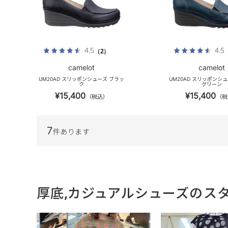
4.5
4.5
（2）
camelot
camelot
UM20AD スリッポンシューズ ブラッ
UM20AD スリッポンシ
ク
グリーン
¥15,400
¥15,400
（税込）
（税
7
件あります
厚底,カジュアルシューズのス