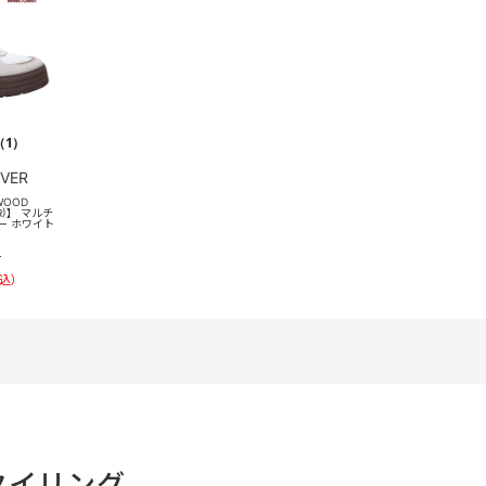
（1）
VER
WOOD
(R)】 マルチ
ー ホワイト
）
込）
タイリング