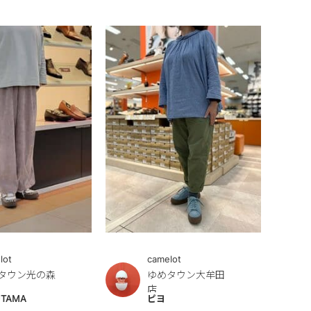
lot
camelot
タウン光の森
ゆめタウン大牟田
店
UTAMA
ピヨ