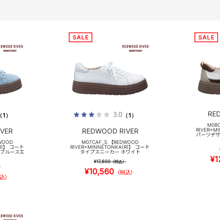
RE
3.0
（1）
（1）
M08
VER
REDWOOD RIVER
RIVER×M
パーツデザ
WOOD
M07CAF_S 【REDWOOD
(R)】 コート
RIVER×MINNETONKA(R)】 コート
トブルースエ
タイプスニーカー ホワイト
¥1
¥17,600
（税込）
）
¥10,560
（税込）
込）