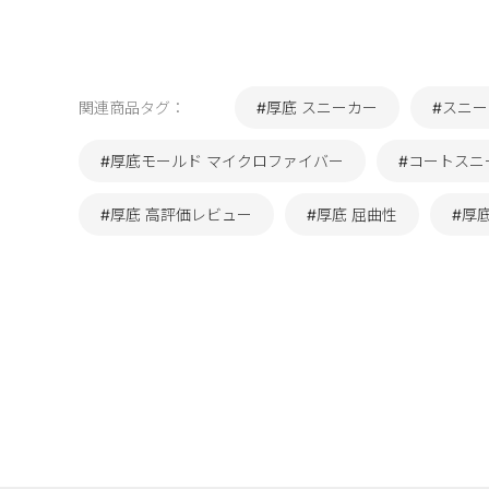
関連商品タグ：
#厚底 スニーカー
#スニ
#厚底モールド マイクロファイバー
#コートスニ
#厚底 高評価レビュー
#厚底 屈曲性
#厚底