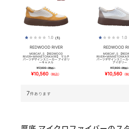
1.0
1.0
（1）
REDWOOD RIVER
REDWOOD RI
M08CAF_S 【REDWOOD
M08CAF_S 【RED
RIVER×MINNETONKA(R)】 マルチ
RIVER×MINNETONKA
パーツデザインスニーカー アイボリ
パーツデザインスニーカ
ーキャメル
アイボリー
¥17,600
¥17,600
（税込）
（税込
¥10,560
¥10,560
（税込）
（税
7
件あります
厚底,マイクロファイバーのス