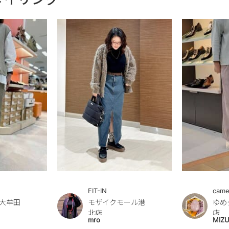
FIT-IN
came
大牟田
モザイクモール港
ゆめ
北店
店
mro
MIZ