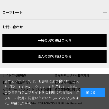
コーポレート
お問い合わせ
一般のお客様はこちら
法人のお客様はこちら
サイトご利用規約
情報セキュリティ基本方針
当ウェブサイトでは、お客様により良いサービス
個人情報保護基本方針
個人情報保護方針
をご提供するため、クッキーを利用しています。
カスタマーハラスメントに対する基本
特定商取引に関する表記
このまま当ウェブサイトをご利用になる場合、ク
閉じる
方針
ッキーの使用に同意いただいたものとみなされま
す。
詳細はこちら
©REGAL CORPORATION All Rights Reserved.