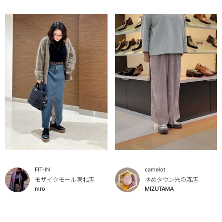
FIT-IN
camelot
モザイクモール港北店
ゆめタウン光の森店
mro
MIZUTAMA