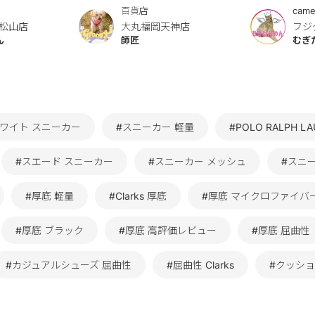
百貨店
came
松山店
大丸福岡天神店
フジ
ん
師匠
むぎ
ホワイト スニーカー
#スニーカー 軽量
#POLO RALPH 
#スエード スニーカー
#スニーカー メッシュ
#スニ
#厚底 軽量
#Clarks 厚底
#厚底 マイクロファイバ
#厚底 ブラック
#厚底 高評価レビュー
#厚底 屈曲性
#カジュアルシューズ 屈曲性
#屈曲性 Clarks
#クッショ