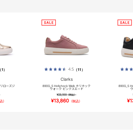
4.5
（1）
（11）
Clarks
ip ホリローズジ
890G_S Hollyhock Walk ホリホック
890G_S H
ウォーク ピンクスエード
ウ
¥23,100
）
（税込）
¥13,860
¥1
込）
（税込）