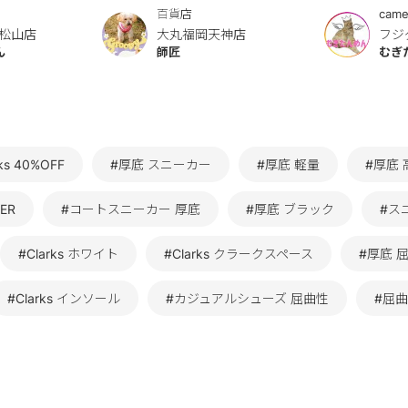
百貨店
came
松山店
大丸福岡天神店
フジ
ん
師匠
むぎ
rks 40%OFF
#厚底 スニーカー
#厚底 軽量
#厚底
ER
#コートスニーカー 厚底
#厚底 ブラック
#ス
#Clarks ホワイト
#Clarks クラークスペース
#厚底 
#Clarks インソール
#カジュアルシューズ 屈曲性
#屈曲性