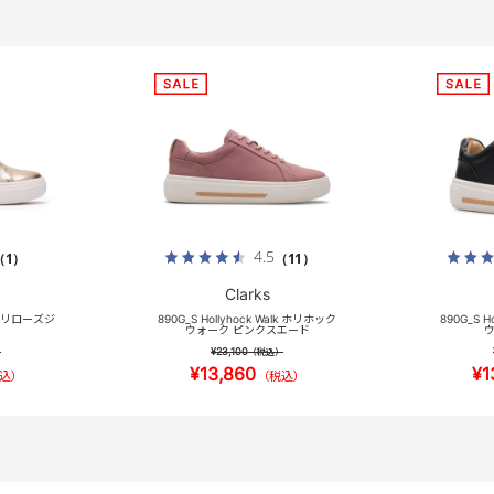
4.5
（1）
（11）
Clarks
ip ホリローズジ
890G_S Hollyhock Walk ホリホック
890G_S H
ウォーク ピンクスエード
ウ
¥23,100
）
（税込）
¥13,860
¥1
込）
（税込）