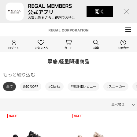
REGAL MEMBERS
開く
公式アプリ
お買い物をさらに便利でお得に
ログイン
お気に入り
カート
検索
お問合せ
厚底,軽量関連商品
もっと絞り込む
全て
#40%OFF
#Clarks
#高評価レビュー
#スニーカー
並べ替え