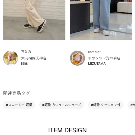
百貨店
camelot
大丸福岡天神店
ゆめタウン光の森店
師匠
MIZUTAMA
関連商品タグ
#スニーカー 軽量
#軽量 カジュアルシューズ
#軽量 クッション性
#
ITEM DESIGN