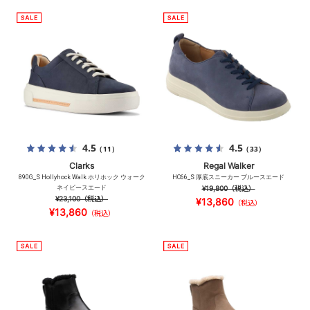
4.5
4.5
（11）
（33）
Clarks
Regal Walker
890G_S Hollyhock Walk ホリホック ウォーク
HC66_S 厚底スニーカー ブルースエード
ネイビースエード
¥19,800
（税込）
¥23,100
（税込）
¥13,860
（税込）
¥13,860
（税込）