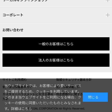
コーポレート
お問い合わせ
一般のお客様はこちら
法人のお客様はこちら
サイトご利用規約
情報セキュリティ基本方針
当ウェブサイトでは、お客様により良いサービス
個人情報保護基本方針
個人情報保護方針
をご提供するため、クッキーを利用しています。
カスタマーハラスメントに対する基本
特定商取引に関する表記
このまま当ウェブサイトをご利用になる場合、ク
閉じる
方針
ッキーの使用に同意いただいたものとみなされま
す。
詳細はこちら
©REGAL CORPORATION All Rights Reserved.