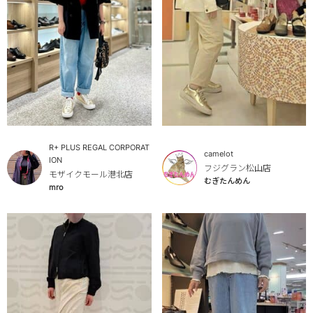
R+ PLUS REGAL CORPORAT
camelot
ION
フジグラン松山店
モザイクモール港北店
むぎたんめん
mro