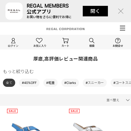
REGAL MEMBERS
開く
公式アプリ
お買い物をさらに便利でお得に
ログイン
お気に入り
カート
検索
お問合せ
厚底,高評価レビュー関連商品
もっと絞り込む
全て
#40%OFF
#軽量
#Clarks
#スニーカー
#コートス
並べ替え