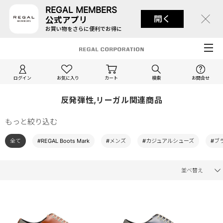
REGAL MEMBERS
開く
公式アプリ
お買い物をさらに便利でお得に
ログイン
お気に入り
カート
検索
お問合せ
反発弾性,リーガル関連商品
もっと絞り込む
全て
#REGAL Boots Mark
#メンズ
#カジュアルシューズ
#ブ
並べ替え