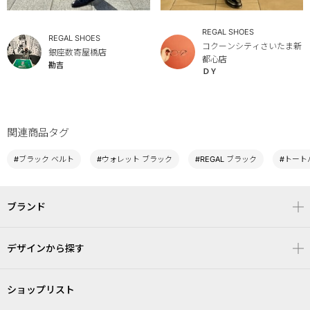
REGAL SHOES
REGAL SHOES
コクーンシティさいたま新
銀座数寄屋橋店
都心店
勘吉
ＤＹ
関連商品タグ
#ブラック ベルト
#ウォレット ブラック
#REGAL ブラック
#トート
ブランド
デザインから探す
ショップリスト