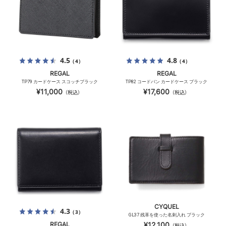
4.5
4.8
（4）
（4）
REGAL
REGAL
TP79 カードケース スコッチブラック
TP82 コードバン カードケース ブラック
¥11,000
¥17,600
（税込）
（税込）
CYQUEL
4.3
（3）
GL37 残革を使った名刺入れ ブラック
REGAL
¥12,100
（税込）