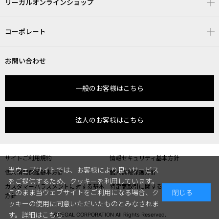
リーガルオンラインショップ
コーポレート
お問い合わせ
一般のお客様はこちら
法人のお客様はこちら
サイトご利用規約
情報セキュリティ基本方針
当ウェブサイトでは、お客様により良いサービス
個人情報保護基本方針
個人情報保護方針
をご提供するため、クッキーを利用しています。
カスタマーハラスメントに対する基本
特定商取引に関する表記
このまま当ウェブサイトをご利用になる場合、ク
閉じる
方針
ッキーの使用に同意いただいたものとみなされま
す。
詳細はこちら
©REGAL CORPORATION All Rights Reserved.