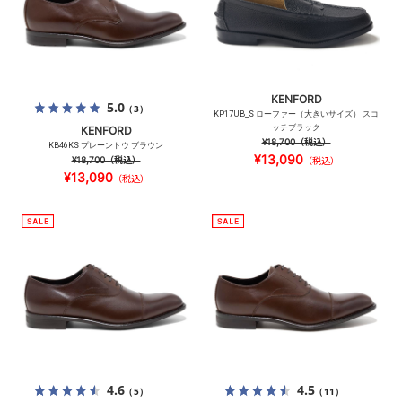
KENFORD
5.0
（3）
KP17UB_S ローファー（大きいサイズ） スコ
ッチブラック
KENFORD
¥18,700
（税込）
KB46KS プレーントウ ブラウン
¥13,090
¥18,700
（税込）
（税込）
¥13,090
（税込）
4.6
4.5
（5）
（11）