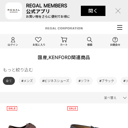
REGAL MEMBERS
開く
公式アプリ
お買い物をさらに便利でお得に
ログイン
お気に入り
カート
検索
お問合せ
国産,KENFORD関連商品
もっと絞り込む
全て
#メンズ
#ビジネスシューズ
#ソフト
#ブラック
#
並べ替え